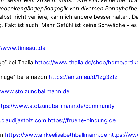
in dieser Welt zu sein. Konstrukte sind keine Identit
 Gedankengängepädagogik von diversen Ponnyhofb
lbst nicht verliere, kann ich andere besser halten. D
 Fakt ist auch: Mehr Gefühl ist keine Schwäche – es i
://www.timeaut.de
ge“ bei Thalia
https://www.thalia.de/shop/home/artik
penlüge“ bei amazon
https://amzn.eu/d/1zg3ZIz
//www.stolzundballmann.de
ttps://www.stolzundballmann.de/community
claudijastolz.com
https://fruehe-bindung.de
nn
https://www.ankeelisabethballmann.de
https://ww