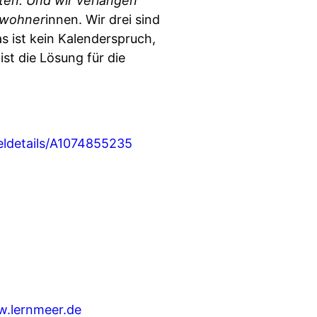
äten. Und wir verlangen
ewohner
innen. Wir drei sind
as ist kein Kalenderspruch,
st die Lösung für die
eldetails/A1074855235
w.lernmeer.de