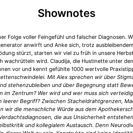
Shownotes
er Folge voller Feingefühl und falscher Diagnosen. 
enerator anwirft und Anke sich, trotz ausbleibende
dung stürzt, starten wir viel zu früh in unsere Herbst
 wachrütteln wird. Claudija, die Hustinette unter de
innen vor und kennt gefühlte 1000 wertvolle Praxisti
kettenschwindelei. Mit Alex sprechen wir über Stigm
nd stehenzubleiben und über Begegnung statt Bewer
 im Zentrum? Wer wird und wer muss sich verteidi
in leerer Begriff? Zwischen Stacheldrahtgrenzen, M
n wir die menschliche Würde aus dem Apothekersch
n Verdachtsdiagnosen, die aus Unsicherheit entstehen
Selbstkritik und kollegialem Austausch. Denn Neurodi